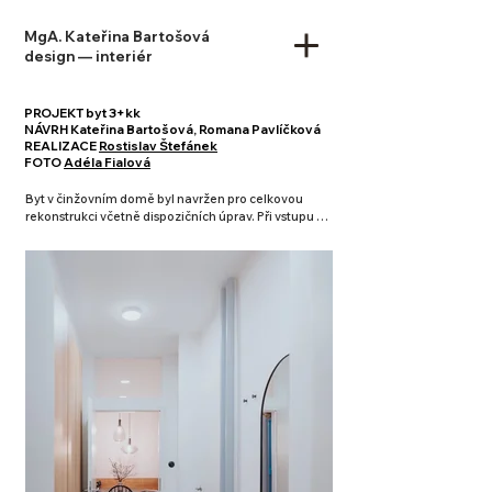
MgA. Kateřina Bartošová
design — interiér
PROJEKT byt 3+kk
​​NÁVRH Kateřina Bartošová, Romana Pavlíčková
REALIZACE
Rostislav Štefánek
FOTO
Adéla Fialová
Byt v činžovním domě byl navržen pro celkovou 
rekonstrukci včetně dispozičních úprav. Při vstupu do 
prostoru nás vítá jemná dlažba s dekorem, který 
odkazuje k historii domu. Při úpravě dispozice 
navrhuji topné trubky přesunout do chodby a dát jim 
barvu. Tím z utilitární nezbytné součásti bytu dělám 
přednost, bonusem je teplo během topné sezóny. Na 
osu chodby vidíme průhled do obytné části bytu na 
kulatý jídelní stůl se zavěšenými svítidly tak, aby 
návštěvníka tato kompozice zvala dál. Kuchyň v 
neutrálních barvách končí naproti velkorysou lavicí, 
která nabízí další místo k sezení. Atmosféru bytu 
určují do barvy dlažby tónované převýšené 
prosklené dveře, které jsem nechala repasovat a 
dodala tak bytu potřebný nádech staré doby. Spojují 
kuchyň s obývací částí bytu, která příležitostně může 
sloužit jako hostinský pokoj. Malá ložnice slouží jako 