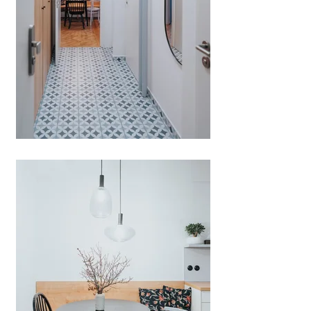
soukromé útočiště majitelky. Koupelna s nečekaně 
velkorysým sprchovým koutem je s ložnicí opticky 
propojena oknem, které přináší přirozené světlo do 
koupelny a zároveň je šperkem směrem do 
soukromých prostor. Nadsvětlíky nad vstupními 
dveřmi do pokojů jsou důležitým propojením 
místností. Celý byt rámují krásné výhledy, ucelují 
parkety a dekorovaná dlažba. Celým bytem 
proplouvá v náznacích modrý odstín. Byt se 
nadechuje.