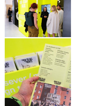
designem. To vše v samozřejmé a plynulé prostupnosti 
s funkčností i estetikou. Na této cestě je fakulta již třicet 
let, a po tu dobu aktivně vstupuje do oborových diskuzí 
i související vysokoškolské edukace. A v těchto 
diskuzích předává štafetu dál s vědomím, že studenti a 
studentky budou v budoucnu určovat další cesty.