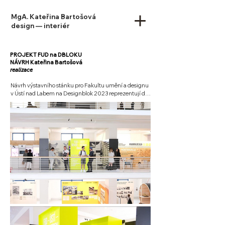
MgA. Kateřina Bartošová
design — interiér
PROJEKT FUD na DBLOKU
​​NÁVRH Kateřina Bartošová
realizace
Návrh výstavního stánku pro Fakultu umění a designu 
v Ústí nad Labem na Designblok 2023 reprezentují dvě 
umělecké cesty, dvě umělecká díla, která odkazují na 
minulost i současnost a pomyslně tak překlenují cestu 
fakulty v průběhu let. Pro stánek navrhuji netradičně 
dva velké boxy ve výrazné neonově žluté barvě stojící 
naproti sobě, které spolu vedou dialog. Dialog 
současnosti s minulostí? Dialog mezi médii? Dialog 
mezi řemeslem i novými médii. Boxy svou 
monumentálností, částečným vybočením z daného 
půdorysu, ale i tím, že umělecká díla záměrně na první 
dobrou neukazují, nutí diváka vybočit ze své cesty a jít 
prozkoumat, co studenti fakulty v tomto roce vytvořili. 
Celé pojetí stánku rámuje výrazná autorská grafika 
studia Monsters. Fakulta umění a designu je místem na 
severu, kde se setkává současně pojatý design 
tradičních řemeslných odvětví s informačním 
designem, designem sociálních sítí, aplikací i s herním 