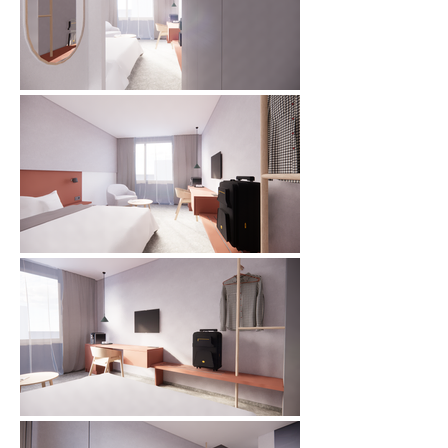
lavici a odkladnému místu, na které dále navazuje 
vysoká plná skříň. Úložné prostory jsou pravidelně

děleny a přecházejí až do hlavní místnosti. Tím se 
docílilo optického zvětšení jinak malé a úzké předsíně. 
Světlost vstupu je zajištěn zrušením původních dveří 
včetně překladu.

V hlavním prostoru na skříně navazuje nízká lavice na 
odložení zavazadel s dominantním dřevěným prvkem 
němého sluhy, který je praktickým pomocníkem pro

hosty. Ta přechází do delšího pracovního stolu se 
zásuvkou a skrytým minibarem. Díky velké ploše stolu 
je zde místo na tea/coffee making facilities, stejně jako 
na práci s praktickou zásuvkou na desce. Nad stolem je 
umístěna TV a dalším vertikálním prvkem se zde 
objevuje závěsné světlo. Pro pohodlnější sezení zde 
navrhujeme čalouněné křeslo s područkami a nízkým 
konferenčním stolkem.

Stěnu nad postelemi vertikálně dělíme předsazenou 
stěnou, která zároveň skrývá ambientní svícení v 
podobě LED pásku po celé šíři. Host si tak bude moci

upravit intenzitu osvětlení.

Postele jsou řešené dle požadavků jednotlivých pokojů 
- dělíme je na jednotlivá lůžka s odkladnou plochou a 
zabudovanými lampičkami v čele postelí a na stejně

řešená dvojlůžka.

Hlavním vizuálním prvkem pokoje je velkoformátová 
fotografie, která odkazuje na město Most a jeho 
charakter a umístění v krajině nádherného Českého 