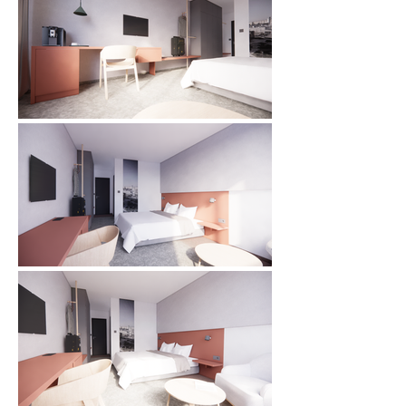
středohoří.

Nová koupelna řešená ve světlých odstínech spojuje 
původní dvě oddělené místnosti v jeden prostor. Návrh 
zahrnuje prostorný sprchový kout s keramickou 
vaničkou, který vyplňuje celý výklenek. Umyvadlo 
řešíme s odkladnou plochou na straně a taktéž 
využíváme dozdění nad umyvadlem jako prostor k 
odložení doplňků. Dominantou je vertikální prvek, 
který svou barvou rozbíjí jinak střídmou barevnost a 
cituje podobné řešení z hlavního prostoru.

Barevnost pokoje navrhujeme v neutrálních barvách s 
použitím doplňků a mobiliáře ze světlého dřeva 
doplněné akcentovou barvou. Pro zateplení prostoru 
doporučujeme jednoduché zatemňovací závěsy a 
záclony až na zem.