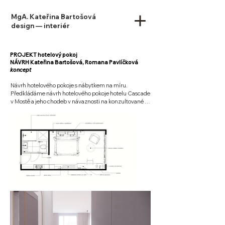
MgA. Kateřina Bartošová
design — interiér
PROJEKT hotelový pokoj
​​NÁVRH Kateřina Bartošová, Romana Pavlíčková
koncept
Návrh hotelového pokoje s nábytkem na míru.

Předkládáme návrh hotelového pokoje hotelu Cascade 
v Mostě a jeho chodeb v návaznosti na konzultované 
požadavky ze strany uživatele i zadavatele.

Návrh vychází z charakteru budovy, která je z 80. let 
minulého století. Typologie budovy kaskádovitého 
provedení se propisuje do řešení v jemných náznacích 
v celém interiéru.

Chodby jednotlivých pater opticky zkracujeme 
pomocí horizontálně řešených světel, na které v místě 
vstupů do pokojů navazuje vertikální barevný panel. 
Ten díky světelnému pásku osvěcuje číslo pokoje a 
naviguje ke vstupu. Zajímavým detailem je koberec, 
jehož dekor vytváří dominantní ale nevtíravý barevný 
akcent.

Ten se propisuje dále v jednotlivých pokojích a tvoří 
zajímavou barevnou hru.

Při vstupu do pokoje se celý vstupní prostor otvírá díky 